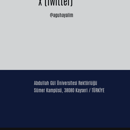
X (Twitter)
11 Jun 2024 - 1
@aguhayalim
Undergraduate R
AGÜ Sergi Salon
Abdullah Gül Üniversitesi Rektörlüğü
Sümer Kampüsü, 38080 Kayseri / TÜRKİYE