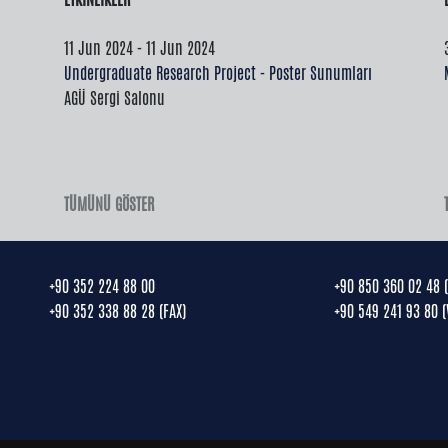
1 Jun 2024
05 Dec 2024 - 05 Dec 2024
30/12/2024
esearch Project - Poster Sunumları
Resilient and Smiley Cities: A Digital
Mezuniyet Dilekçeleri
u
of the Appreciation of Attractive Lei
Alexandru Ioan Cuza Üniversitesi
TÜMÜNÜ GÖSTER
+90 352 224 88 00
+90 850 360 02 48 
+90 352 338 88 28 (FAX)
+90 549 241 93 80 