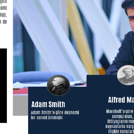
itli
nomi
oji,
e de