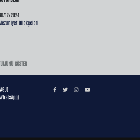
21/05/2025
 Content Analysis
Mezuniyet Talep Dilekçesi
sure Amenities
TÜMÜNÜ GÖSTER
(AGU)
(WhatsApp)