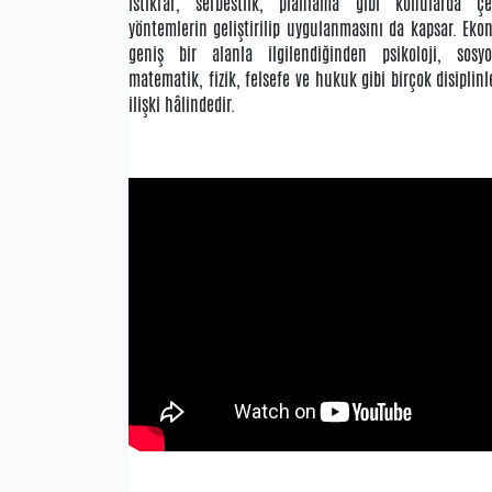
istikrar, serbestlik, planlama gibi konularda çeş
yöntemlerin geliştirilip uygulanmasını da kapsar. Eko
geniş bir alanla ilgilendiğinden psikoloji, sosyol
matematik, fizik, felsefe ve hukuk gibi birçok disiplinl
ilişki hâlindedir.