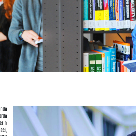
ında
arda
lerin
esi,